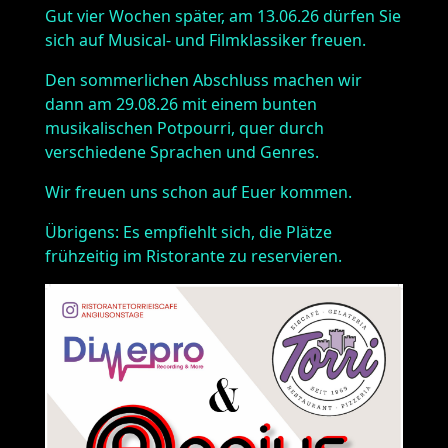
Gut vier Wochen später, am 13.06.26 dürfen Sie
sich auf Musical- und Filmklassiker freuen.
Den sommerlichen Abschluss machen wir
dann am 29.08.26 mit einem bunten
musikalischen Potpourri, quer durch
verschiedene Sprachen und Genres.
Wir freuen uns schon auf Euer kommen.
Übrigens: Es empfiehlt sich, die Plätze
frühzeitig im Ristorante zu reservieren.